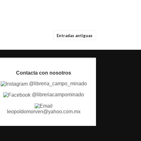
Entradas antiguas
Contacta con nosotros
@libreria_campo_minado
@libreriacampominado
leopoldomorven@yahoo.com.mx