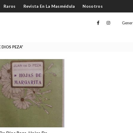
Raros
Revista En La Masmédula
Nosotros
Gener
 DIOS PEZA
De Dios Peza. Hojas De