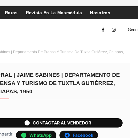
Raros
Revista En La Masmédula
Nosotros
Gener
abines | Departamento De Prensa Y Turismo De Tuxtla Gutiérrez, Chiapas,
RAL | JAIME SABINES | DEPARTAMENTO DE
ENSA Y TURISMO DE TUXTLA GUTIÉRREZ,
IAPAS, 1950
CONTACTAR AL VENDEDOR
partir:
WhatsApp
Facebook