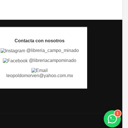
Contacta con nosotros
@libreria_campo_minado
@libreriacampominado
leopoldomorven@yahoo.com.mx
1