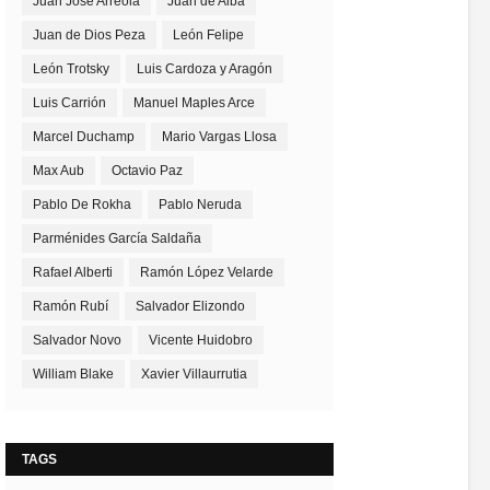
Juan José Arreola
Juan de Alba
Juan de Dios Peza
León Felipe
León Trotsky
Luis Cardoza y Aragón
Luis Carrión
Manuel Maples Arce
Marcel Duchamp
Mario Vargas Llosa
Max Aub
Octavio Paz
Pablo De Rokha
Pablo Neruda
Parménides García Saldaña
Rafael Alberti
Ramón López Velarde
Ramón Rubí
Salvador Elizondo
Salvador Novo
Vicente Huidobro
William Blake
Xavier Villaurrutia
TAGS