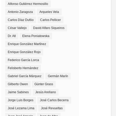
Alfonso Gutiérrez Hermosillo
Antonio Zaragoza
Arqueles Vela
Carlos Díaz Dufóo
Carlos Pellicer
César Vallejo
David Alfaro Siqueiros
Dr. Atl
Elena Poniatowska
Enrique González Martínez
Enrique González Rojo
Federico García Lorca
Felisberto Hernández
Gabriel García Márquez
Germán Marín
Gilberto Owen
Günter Grass
Jaime Sabines
Jesús Arellano
Jorge Luis Borges
José Carlos Becerra
José Lezama Lima
José Revueltas