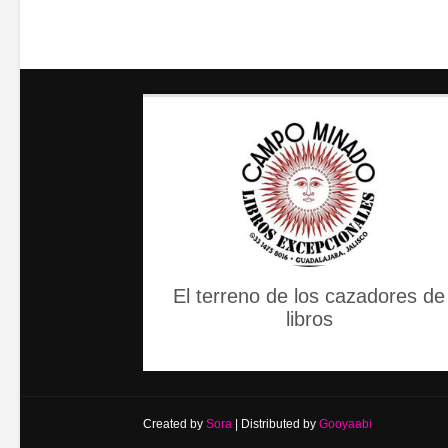
El terreno de los cazadores de
libros
Created by
Sora
| Distributed by
Gooyaabi