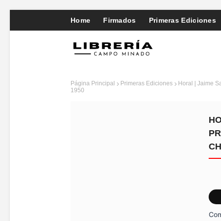
Home
Firmados
Primeras Ediciones
Página Principal
Primeras Ediciones
Horal | Jaime S
1950
HO
PR
CH
Com