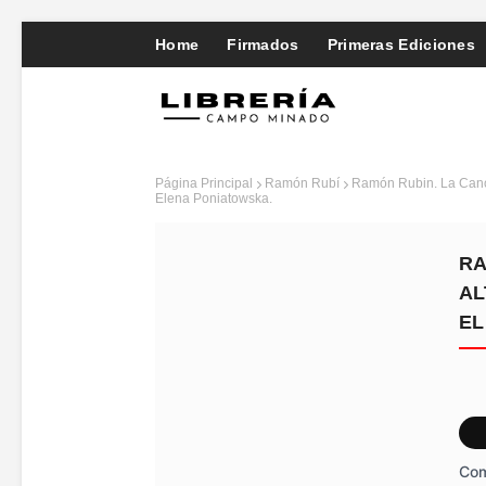
Home
Firmados
Primeras Ediciones
Página Principal
Ramón Rubí
Ramón Rubin. La Canoa
Elena Poniatowska.
RA
AL
EL
Com