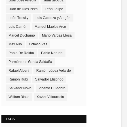
Juan José Arreola
Juan de Alba
Juan de Dios Peza
León Felipe
León Trotsky
Luis Cardoza y Aragón
Luis Carrión
Manuel Maples Arce
Marcel Duchamp
Mario Vargas Llosa
Max Aub
Octavio Paz
Pablo De Rokha
Pablo Neruda
Parménides García Saldaña
Rafael Alberti
Ramón López Velarde
Ramón Rubí
Salvador Elizondo
Salvador Novo
Vicente Huidobro
William Blake
Xavier Villaurrutia
TAGS