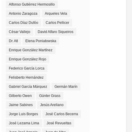
Alfonso Gutiérrez Hermosillo
Antonio Zaragoza
Arqueles Vela
Carlos Díaz Dufóo
Carlos Pellicer
César Vallejo
David Alfaro Siqueiros
Dr. Atl
Elena Poniatowska
Enrique González Martínez
Enrique González Rojo
Federico García Lorca
Felisberto Hernández
Gabriel García Márquez
Germán Marín
Gilberto Owen
Günter Grass
Jaime Sabines
Jesús Arellano
Jorge Luis Borges
José Carlos Becerra
José Lezama Lima
José Revueltas