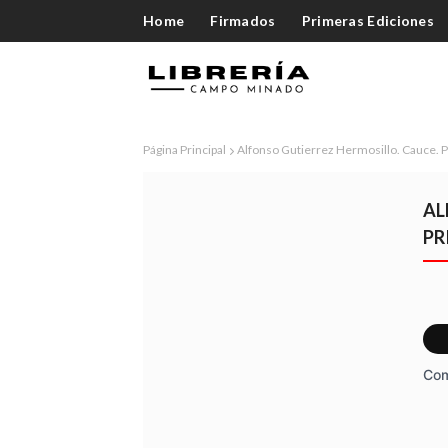
Home
Firmados
Primeras Ediciones
Página Principal
Alfonso Gutierrez Hermosillo. Cauce. 
AL
PR
Com