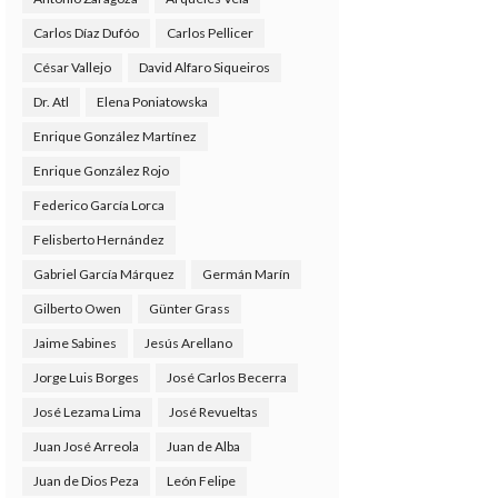
Carlos Díaz Dufóo
Carlos Pellicer
César Vallejo
David Alfaro Siqueiros
Dr. Atl
Elena Poniatowska
Enrique González Martínez
Enrique González Rojo
Federico García Lorca
Felisberto Hernández
Gabriel García Márquez
Germán Marín
Gilberto Owen
Günter Grass
Jaime Sabines
Jesús Arellano
Jorge Luis Borges
José Carlos Becerra
José Lezama Lima
José Revueltas
Juan José Arreola
Juan de Alba
Juan de Dios Peza
León Felipe