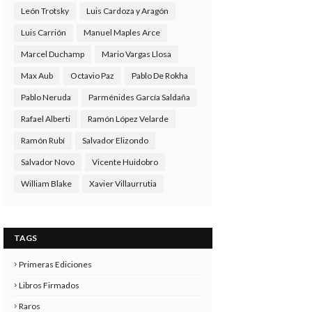
León Trotsky
Luis Cardoza y Aragón
Luis Carrión
Manuel Maples Arce
Marcel Duchamp
Mario Vargas Llosa
Max Aub
Octavio Paz
Pablo De Rokha
Pablo Neruda
Parménides García Saldaña
Rafael Alberti
Ramón López Velarde
Ramón Rubí
Salvador Elizondo
Salvador Novo
Vicente Huidobro
William Blake
Xavier Villaurrutia
TAGS
Primeras Ediciones
Libros Firmados
Raros