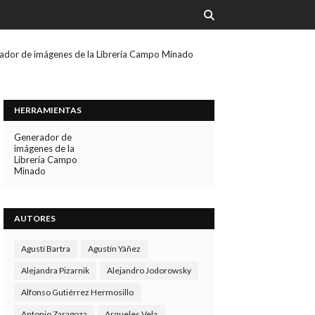
ador de imágenes de la Librería Campo Minado
HERRAMIENTAS
Generador de
imágenes de la
Librería Campo
Minado
AUTORES
Agustí Bartra
Agustín Yáñez
Alejandra Pizarnik
Alejandro Jodorowsky
Alfonso Gutiérrez Hermosillo
Antonio Zaragoza
Arqueles Vela