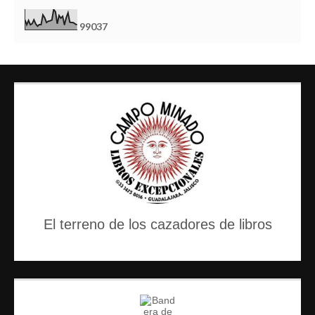
9
9
0
3
7
El terreno de los cazadores de libros