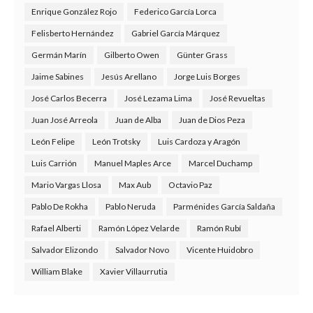
Enrique González Rojo
Federico García Lorca
Felisberto Hernández
Gabriel García Márquez
Germán Marín
Gilberto Owen
Günter Grass
Jaime Sabines
Jesús Arellano
Jorge Luis Borges
José Carlos Becerra
José Lezama Lima
José Revueltas
Juan José Arreola
Juan de Alba
Juan de Dios Peza
León Felipe
León Trotsky
Luis Cardoza y Aragón
Luis Carrión
Manuel Maples Arce
Marcel Duchamp
Mario Vargas Llosa
Max Aub
Octavio Paz
Pablo De Rokha
Pablo Neruda
Parménides García Saldaña
Rafael Alberti
Ramón López Velarde
Ramón Rubí
Salvador Elizondo
Salvador Novo
Vicente Huidobro
William Blake
Xavier Villaurrutia