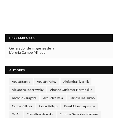
HERRAMIENTAS
Generador de imágenes de la
Librería Campo Minado
AUTORES
Agustí Bartra
Agustín Yáñez
Alejandra Pizarnik
Alejandro Jodorowsky
Alfonso Gutiérrez Hermosillo
Antonio Zaragoza
Arqueles Vela
Carlos Díaz Dufóo
Carlos Pellicer
César Vallejo
David Alfaro Siqueiros
Dr. Atl
Elena Poniatowska
Enrique González Martínez